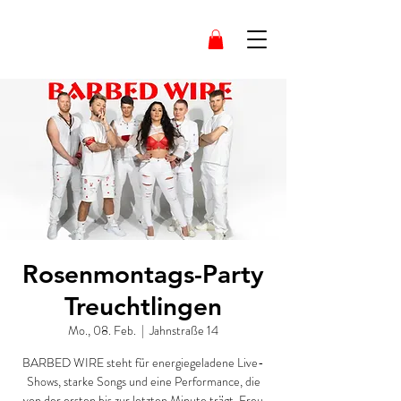
Rosenmontags-Party
Treuchtlingen
Mo., 08. Feb.
  |  
Jahnstraße 14
BARBED WIRE steht für energiegeladene Live-
Shows, starke Songs und eine Performance, die
von der ersten bis zur letzten Minute trägt. Freu