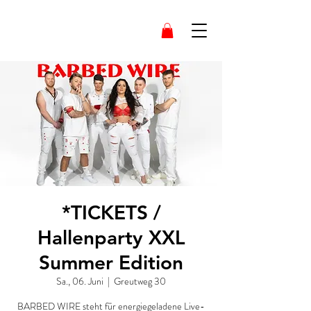
*TICKETS /
Hallenparty XXL
Summer Edition
Sa., 06. Juni
  |  
Greutweg 30
BARBED WIRE steht für energiegeladene Live-